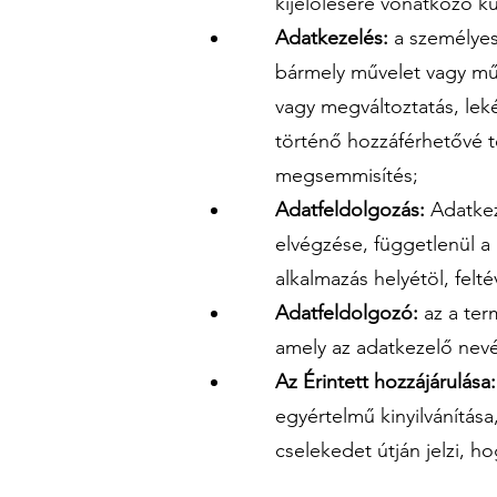
kijelölésére vonatkozó k
Adatkezelés:
a személyes
bármely művelet vagy műve
vagy megváltoztatás, lek
történő hozzáférhetővé té
megsemmisítés;
Adatfeldolgozás:
Adatkez
elvégzése, függetlenül a
alkalmazás helyétöl, felt
Adatfeldolgozó:
az a ter
amely az adatkezelő nev
Az Érintett hozzájárulása:
egyértelmű kinyilvánítása,
cselekedet útján jelzi, 