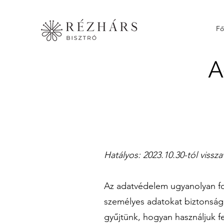
Fő
A
Hatályos: 2023.10.30-tól vissz
Az adatvédelem ugyanolyan fon
személyes adatokat biztonságb
gyűjtünk, hogyan használjuk fe