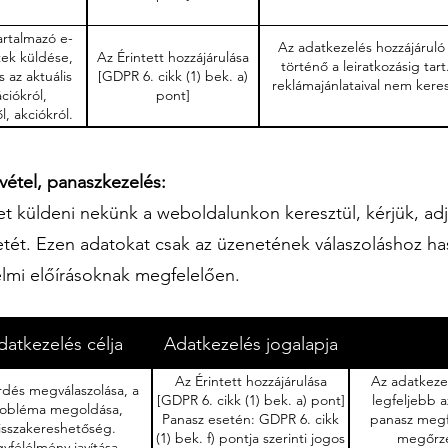
artalmazó e-
Az adatkezelés hozzájáruló n
tek küldése,
Az Érintett hozzájárulása
történő a leiratkozásig tar
s az aktuális
[GDPR 6. cikk (1) bek. a)
reklámajánlataival nem keresi
ciókról,
pont]
, akciókról.
vétel, panaszkezelés:
t küldeni nekünk a weboldalunkon keresztül, kérjük, adj
etét. Ezen adatokat csak az üzenetének válaszoláshoz h
elmi előírásoknak megfelelően.
datkezelés célja
Adatkezelés jogalapja
Az Érintett hozzájárulása
Az adatkezel
rdés megválaszolása, a
[GDPR 6. cikk (1) bek. a) pont]
legfeljebb a
obléma megoldása,
Panasz esetén: GDPR 6. cikk
panasz megf
isszakereshetőség.
(1) bek. f) pontja szerinti jogos
megőrzé
yfélélmény javítása.