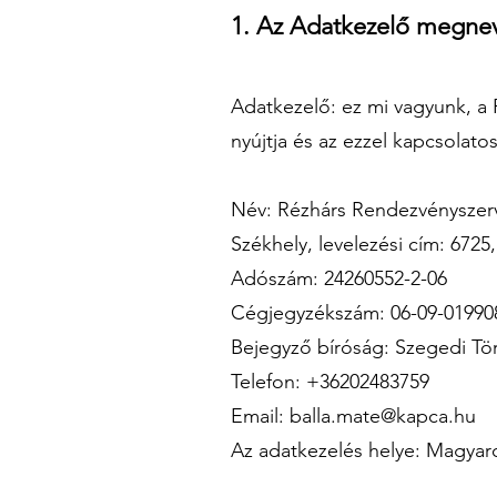
1. Az Adatkezelő megnev
Adatkezelő: ez mi vagyunk, a R
nyújtja és az ezzel kapcsolato
Név: Rézhárs Rendezvénysze
Székhely, levelezési cím: 67
Adószám: 24260552-2-06
Cégjegyzékszám: 06-09-01990
Bejegyző bíróság: Szegedi T
Telefon: +36202483759
Email:
balla.mate@kapca.hu
Az adatkezelés helye: Magyar