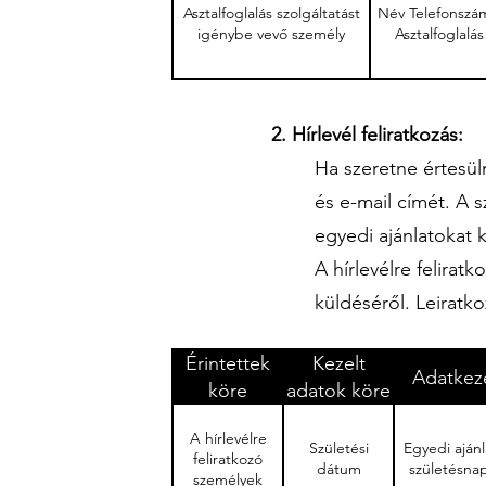
Asztalfoglalás szolgáltatást
Név Telefonszá
igénybe vevő személy
Asztalfoglalá
2. Hírlevél feliratkozás:
Ha szeretne értesül
és e-mail címét. A 
egyedi ajánlatokat
A hírlevélre felirat
küldéséről. Leiratko
Érintettek
Kezelt
Adatkeze
köre
adatok köre
A hírlevélre
Születési
Egyedi aján
feliratkozó
dátum
születésna
személyek