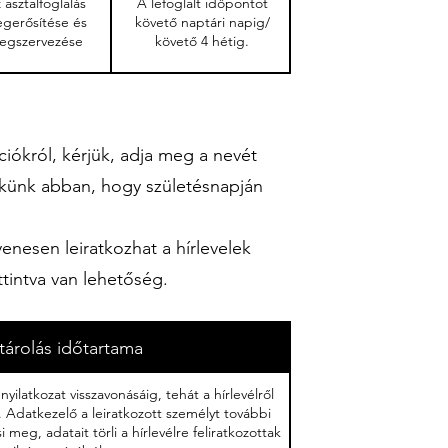
 asztalfoglalás
A lefoglalt időpontot
gerősítése és
követő naptári napig/
egszervezése
követő 4 hétig.
ciókról, kérjük, adja meg a nevét
ekünk abban, hogy születésnapján
yenesen leiratkozhat a hírlevelek
ttintva van lehetőség.
tárolás időtartama
yilatkozat visszavonásáig, tehát a hírlevélről
t. Adatkezelő a leiratkozott személyt további
 meg, adatait törli a hírlevélre feliratkozottak