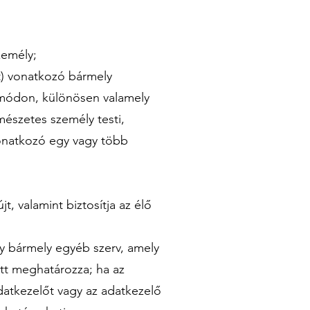
zemély;
t) vonatkozó bármely
t módon, különösen valamely
mészetes személy testi,
 vonatkozó egy vagy több
t, valamint biztosítja az élő
y bármely egyéb szerv, amely
tt meghatározza; ha az
adatkezelőt vagy az adatkezelő