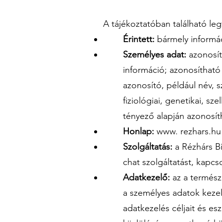
A tájékoztatóban található l
Érintett:
bármely informá
Személyes adat:
azonosít
információ; azonosítható
azonosító, például név, 
fiziológiai, genetikai, s
tényező alapján azonosít
Honlap:
www. rezhars.hu 
Szolgáltatás:
a Rézhárs Bi
chat szolgáltatást, kapcsol
Adatkezelő:
az a termész
a személyes adatok kezel
adatkezelés céljait és es