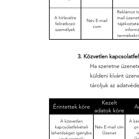
Reklámot t
A hírlevélre
mail üzene
Név E-mail
feliratkozó
tájékoztatá
com
személyek
informá
termékekről
3. Közvetlen kapcsolatfel
Ha szeretne üzenete
küldeni kívánt üzen
tároljuk az adatvéd
Kezelt
Érintettek köre
A
adatok köre
A közvetlen
A ké
kapcsolatfelvételi
Név E-mail cím
pr
lehetőséget igénybe
Üzenet
v
vevő személy
Üg