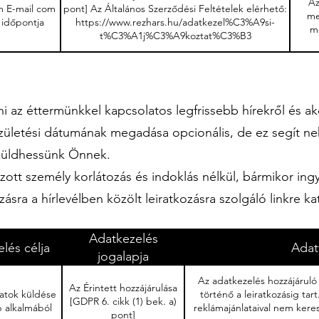
Az
m E-mail com
pont] Az Általános Szerződési Feltételek elérhető:
me
s időpontja
https://www.rezhars.hu/adatkezel%C3%A9si-
m
t%C3%A1j%C3%A9koztat%C3%B3
ni az éttermünkkel kapcsolatos legfrissebb hírekről és ak
születési dátumának megadása opcionális, de ez segít n
 küldhessünk Önnek.
kozott személy korlátozás és indoklás nélkül, bármikor ing
zásra a hírlevélben közölt leiratkozásra szolgáló linkre ka
Adatkezelés
lés célja
Adat
jogalapja
Az adatkezelés hozzájáruló n
Az Érintett hozzájárulása
latok küldése
történő a leiratkozásig tar
[GDPR 6. cikk (1) bek. a)
p alkalmából
reklámajánlataival nem keresi
pont]