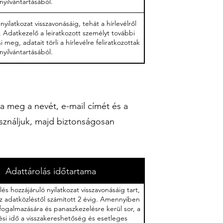
nyilvántartásából.
yilatkozat visszavonásáig, tehát a hírlevélről
t. Adatkezelő a leiratkozott személyt további
 meg, adatait törli a hírlevélre feliratkozottak
nyilvántartásából.
a meg a nevét, e-mail címét és a
asználjuk, majd biztonságosan
Adattárolás időtartama
és hozzájáruló nyilatkozat visszavonásáig tart,
z adatközléstől számított 2 évig. Amennyiben
ogalmazására és panaszkezelésre kerül sor, a
si idő a visszakereshetőség és esetleges