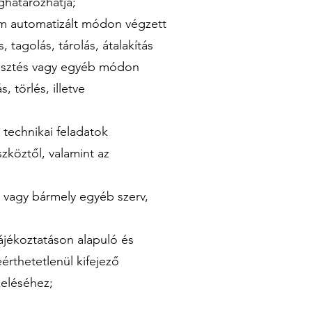
ghatározhatja;
m automatizált módon végzett
tagolás, tárolás, átalakítás
rjesztés vagy egyéb módon
 törlés, illetve
technikai feladatok
zköztől, valamint az
 vagy bármely egyéb szerv,
ájékoztatáson alapuló és
eérthetetlenül kifejező
zeléséhez;