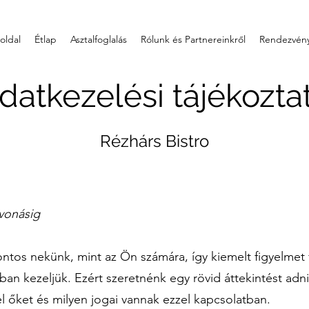
oldal
Étlap
Asztalfoglalás
Rólunk és Partnereinkről
Rendezvén
datkezelési tájékozta
Rézhárs Bistro
avonásig
tos nekünk, mint az Ön számára, így kiemelt figyelmet f
an kezeljük. Ezért szeretnénk egy rövid áttekintést adni
l őket és milyen jogai vannak ezzel kapcsolatban.