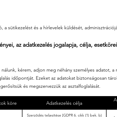
ó, a sütikezelést és a hírlevelek küldését, adminisztrációj
nyei, az adatkezelés jogalapja, célja, esetkörei
al nálunk, kérem, adjon meg néhány személyes adatot, a n
glalás időpontját. Ezeket az adatokat biztonságosan tárolj
gerősítsük és megszervezzük az asztalfoglalását.
A
tok köre
Adatkezelés célja
Szerződés teljesítése [GDPR 6. cikk (1) bek. b)