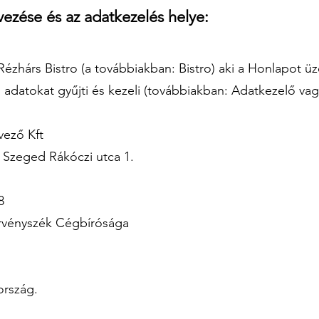
ezése és az adatkezelés helye:
ézhárs Bistro (a továbbiakban: Bistro) aki a Honlapot üz
s adatokat gyűjti és kezeli (továbbiakban: Adatkezelő vag
rvező Kft
25, Szeged Rákóczi utca 1.
8
örvényszék Cégbírósága
ország.