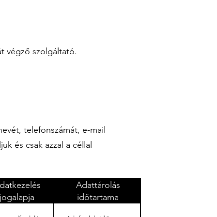
át végző szolgáltató.​
evét, telefonszámát, e-mail
uk és csak azzal a céllal
datkezelés
Adattárolás
jogalapja
időtartama