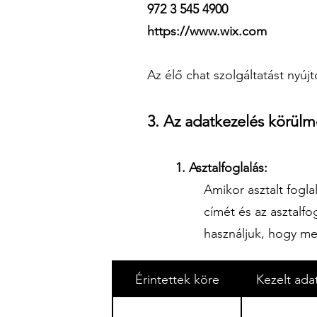
972 3 545 4900
https://www.wix.com
Az élő chat szolgáltatást nyújt
3. Az adatkezelés körülmé
1. Asztalfoglalás:
Amikor asztalt fogl
címét és az asztalfo
használjuk, hogy me
Érintettek köre
Kezelt ada