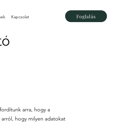
Foglalás
yek
Kapcsolat
tó
ordítunk arra, hogy a
 arról, hogy milyen adatokat