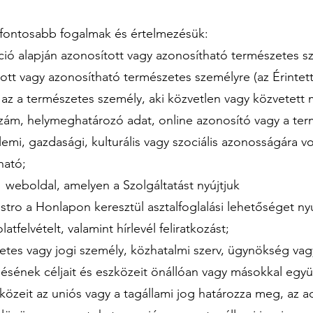
egfontosabb fogalmak és értelmezésük:
ció alapján azonosított vagy azonosítható természetes s
ott vagy azonosítható természetes személyre (az Érintet
 az a természetes személy, aki közvetlen vagy közvetet
szám, helymeghatározó adat, online azonosító vagy a ter
zellemi, gazdasági, kulturális vagy szociális azonosságára
ható;
weboldal, amelyen a Szolgáltatást nyújtjuk
stro a Honlapon keresztül asztalfoglalási lehetőséget nyúj
atfelvételt, valamint hírlevél feliratkozást;
etes vagy jogi személy, közhatalmi szerv, ügynökség vag
ésének céljait és eszközeit önállóan vagy másokkal együ
zközeit az uniós vagy a tagállami jog határozza meg, az 