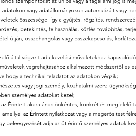
ülönös szempontokat az uniós vagy a tagállami jog is me
 adatokon vagy adatállományokon automatizált vagy ne
letek összessége, így a gyűjtés, rögzítés, rendszerezés, 
érdezés, betekintés, felhasználás, közlés továbbítás, te
tel útján, összehangolás vagy összekapcsolás, korlátozás,
elő által végzett adatkezelési műveletekhez kapcsolódó 
 műveletek végrehajtásához alkalmazott módszertől és es
éve hogy a technikai feladatot az adatokon végzik;
mészetes vagy jogi személy, közhatalmi szerv, ügynökség
ében személyes adatokat kezel;
az Érintett akaratának önkéntes, konkrét és megfelelő t
 amellyel az Érintett nyilatkozat vagy a megerősítést félr
hogy beleegyezését adja az őt érintő személyes adatok ke