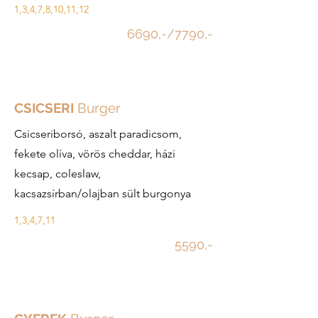
1,3,4,7,8,10,11,12
6690,-/7790,-
CSICSERI
Burger
Csicseriborsó, aszalt paradicsom,
fekete olíva, vörös cheddar, házi
kecsap, coleslaw,
kacsazsírban/olajban sült burgonya
1,3,4,7,11
5590,-