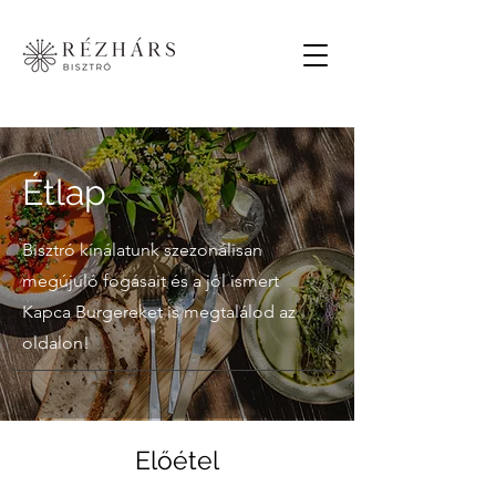
Étlap
Bisztró kínálatunk szezonálisan
megújuló fogásait és a jól ismert
Kapca Burgereket is megtalálod az
oldalon!
Előétel