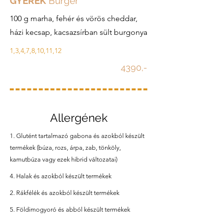
GYEREK
Burger
100 g marha, fehér és vörös cheddar,
házi kecsap, kacsazsírban sült burgonya
1,3,4,7,8,10,11,12
4390,-
Allergének
1. Glutént tartalmazó gabona és azokból készült
termékek (búza, rozs, árpa, zab, tönköly,
kamutbúza vagy ezek hibrid változatai)
4. Halak és azokból készült termékek
2. Rákfélék és azokból készült termékek
5. Földimogyoró és abból készült termékek