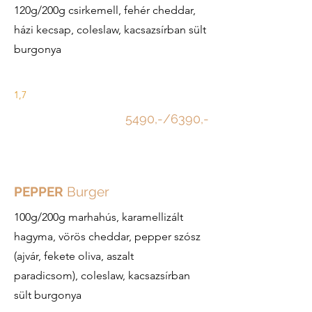
120g/200g csirkemell, fehér cheddar,
házi kecsap, coleslaw, kacsazsírban sült
burgonya
1,7
5490,-/6390,-
PEPPER
Burger
100g/200g marhahús, karamellizált
hagyma, vörös cheddar, pepper szósz
(ajvár, fekete oliva, aszalt
paradicsom), coleslaw, kacsazsírban
sült burgonya