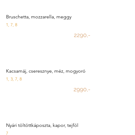
Bruschetta, mozzarella, meggy
1, 7, 8
2290,-
Kacsamáj, cseresznye, méz, mogyoró
1, 3, 7, 8
2990,-
Nyári töltöttkáposzta, kapor, tejföl
7