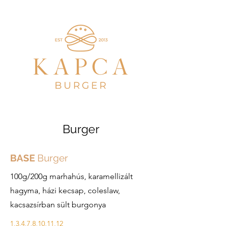
Burger
BASE
Burger
100g/200g marhahús, karamellizált
hagyma, házi kecsap, coleslaw,
kacsazsírban sült burgonya
1,3,4,7,8,10,11,12