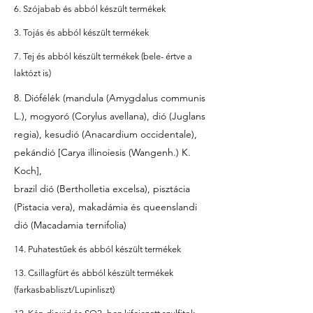
6. Szójabab és abból készült termékek
3. Tojás és abból készült termékek
7. Tej és abból készült termékek (bele- értve a
laktózt is)
8. Diófélék (mandula (Amygdalus communis
L.), mogyoró (Corylus avellana), dió (Juglans
regia), kesudió (Anacardium occidentale),
pekándió [Carya illinoiesis (Wangenh.) K.
Koch],
brazil dió (Bertholletia excelsa), pisztácia
(Pistacia vera), makadámia és queenslandi
dió (Macadamia ternifolia)
14. Puhatestűek és abból készült termékek
13. Csillagfürt és abból készült termékek
(farkasbabliszt/Lupinliszt)