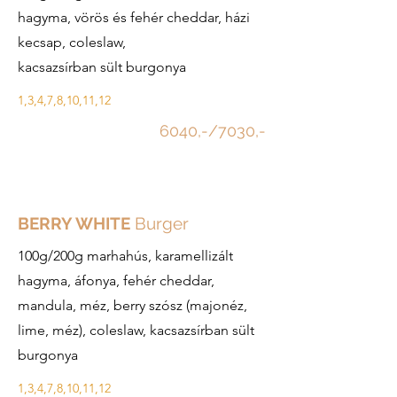
hagyma, vörös és fehér cheddar, házi
kecsap, coleslaw,
kacsazsírban sült burgonya
1,3,4,7,8,10,11,12
6040,-/7030,-
BERRY WHITE
Burger
100g/200g marhahús, karamellizált
hagyma, áfonya, fehér cheddar,
mandula, méz, berry szósz (majonéz,
lime, méz), coleslaw, kacsazsírban sült
burgonya
1,3,4,7,8,10,11,12