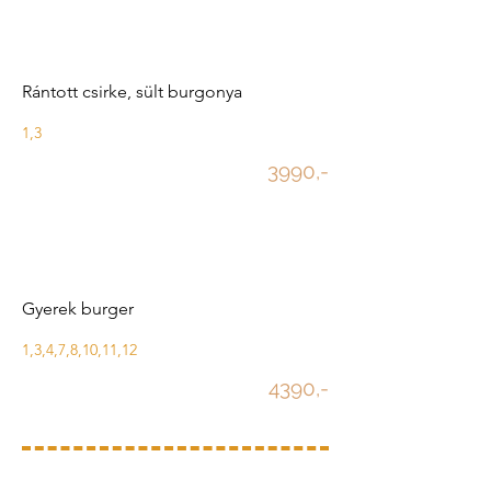
Rántott csirke, sült burgonya
1,3
3990,-
Gyerek burger
1,3,4,7,8,10,11,12
4390,-