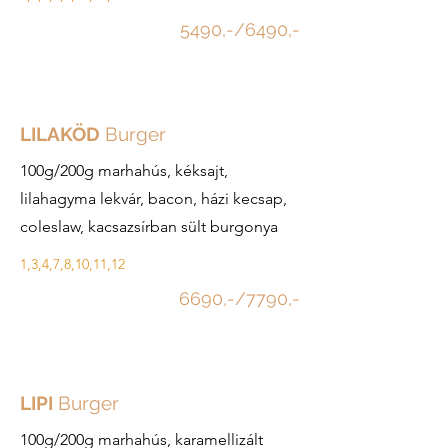
5490,-/6490,-
LILAKÖD
Burger
100g/200g marhahús, kéksajt,
lilahagyma lekvár, bacon, házi kecsap,
coleslaw, kacsazsírban sült burgonya
1,3,4,7,8,10,11,12
6690,-/7790,-
LIPI
Burger
100g/200g marhahús, karamellizált