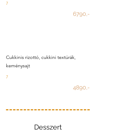
7
6790,-
Cukkinis rizottó, cukkini textúrák,
keménysajt
7
4890,-
Desszert