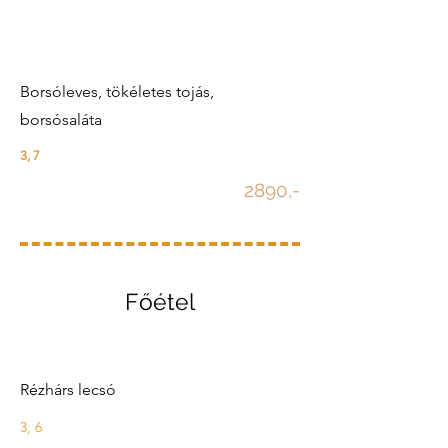
Borsóleves, tökéletes tojás,
borsósaláta
3, 7
2890,-
Főétel
Rézhárs lecsó
3, 6