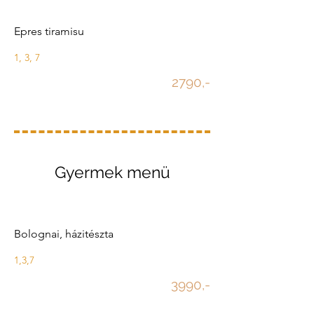
Epres tiramisu
1, 3, 7
2790,-
Gyermek menü
Bolognai, házitészta
1,3,7
3990,-