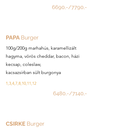
6690,-/7790,-
PAPA
Burger
100g/200g marhahús, karamellizált
hagyma, vörös cheddar, bacon, házi
kecsap, coleslaw,
kacsazsírban sült burgonya
1,3,4,7,8,10,11,12
6480,-/7140,-
CSIRKE
Burger